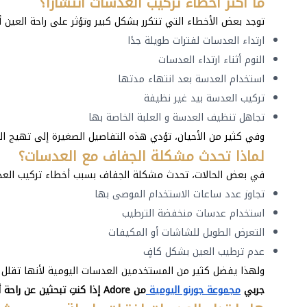
ما أكثر أخطاء تركيب العدسات انتشارًا؟
توجد بعض الأخطاء التي تتكرر بشكل كبير وتؤثر على راحة العين أث
ارتداء العدسات لفترات طويلة جدًا
النوم أثناء ارتداء العدسات
استخدام العدسة بعد انتهاء مدتها
تركيب العدسة بيد غير نظيفة
تجاهل تنظيف العدسة و العلبة الخاصة بها
وفي كثير من الأحيان، تؤدي هذه التفاصيل الصغيرة إلى تهيج ال
لماذا تحدث مشكلة الجفاف مع العدسات؟
في بعض الحالات، تحدث مشكلة الجفاف بسبب أخطاء تركيب العد
تجاوز عدد ساعات الاستخدام الموصى بها
استخدام عدسات منخفضة الترطيب
التعرض الطويل للشاشات أو المكيفات
عدم ترطيب العين بشكل كافٍ
ولهذا يفضل كثير من المستخدمين العدسات اليومية لأنها تقلل م
جربي
مجموعة جورنو اليومية
من Adore إذا كنتِ تبحثين عن راحة أخف واستخدام يومي أكثر مرونة.