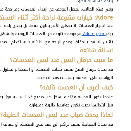
زيادة حساسية الضوء
وفي هذه الحالات، يفضل التوقف عن ارتداء العدسات ومراجعة طبي
Adore: خيارات متنوعة لراحة أكثر أثناء الاستخدام
عند اختيار العدسات، لا يتعلق الأمر باللون فقط، بل بمدى راحة 
يوفر
متجر Adore
مجموعة متنوعة من العدسات اليومية والشهرية
تقليل الشعور بالجفاف وعدم الراحة مع الالتزام بالاستخدام الصحي
اسئلة شائعة
ما سبب حرقان العين عند لبس العدسات؟
قد يحدث حرقان العين بسبب جفاف العدسة، أو استخدام محلول غي
الرواسب على العدسة بسبب ضعف التنظيف.
كيف أعرف أن العدسة تألفه؟
عندما تكون العدسة مقلوبة بشكل غير صحيح قد تسبب شعورًا بعدم
قبل ارتدائها بحيث تكون حوافها دائرية ومتوازنة.
لماذا يحدث ضباب عند لبس العدسات الطبية؟
قد تحدث الضبابية بسبب تراكم الرواسب على العدسة، أو جفاف ال