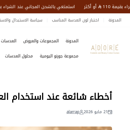
11
أو أكثر
استمتعي بالشحن المجاني عند الشراء بقيمة 110
المدونة
اختبار لون العدسة المناسب
سياسة الاستبدال والاست
المدونة
المجموعات والعروض
العدسات ا
عدسات ادور | Adore Lenses
مجموعة جورنو اليومية
محلول العدسات
أخطاء شائعة عند استخدام ال
21 مايو 2026
alarrap