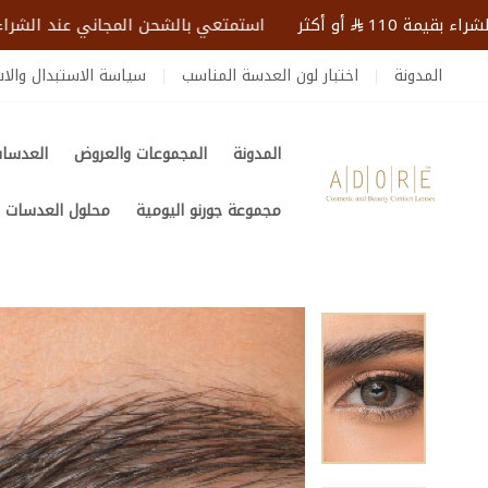
يمة 110
أو أكثر
استمتعي بالشحن المجاني عند الشراء بقيمة 
المدونة
اختبار لون العدسة المناسب
سياسة الاستبدال والاس
المدونة
المجموعات والعروض
العدسات
عدسات ادور | Adore Lenses
مجموعة جورنو اليومية
محلول العدسات