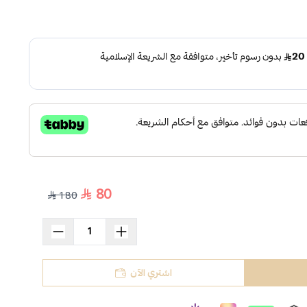
80
180
اشتري الآن