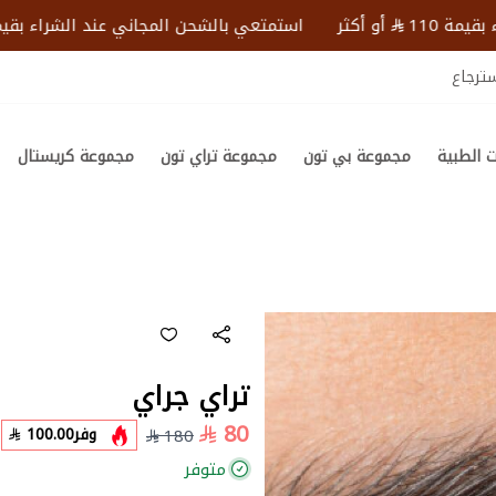
110
أو أكثر
استمتعي بالشحن المجاني عند الشراء بقيمة 110
ترجاع
 الطبية
مجموعة بي تون
مجموعة تراي تون
مجموعة كريستال
تراي جراي
80
وفر
100.00
180
متوفر